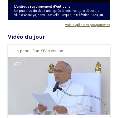
L'antique rayonnement d'Antioche
Un peu plus de deux ans après le séisme qui a détruit la
ville d’Antakya, dans l’actuelle Turquie, le 6 février 2023, Au
risque de l’histoire rend hommage à cette cité martyre au
passé prestigieux. Christophe Dickès reçoit le Père Elisée,
Voir la grille des programmes
hiéromoine melkite, pour évoquer l’histoire d’Antioche,
antique métropole construite sur le fleuve Oronte. La ville
Vidéo du jour
fut un véritable laboratoire du christianisme, rassemblant
Juifs et païens - majoritairement grecs - au sein de la
troisième cité de l’Empire romain, selon l’utopie
d’Alexandre le Grand de marier l’Orient et la Grèce.
Le pape Léon XIV à Assise
L’entretien donne à appréhender la théologie de l’histoire
et l’économie divine, en suivant la trace des saints Ignace,
Jean Chrysostome et, bien sûr, Pierre.