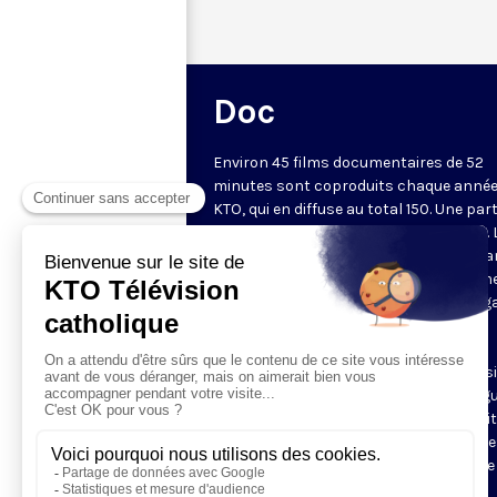
Doc
Environ 45 films documentaires de 52
minutes sont coproduits chaque année
KTO, qui en diffuse au total 150. Une part
d'entre eux est disponible sur Internet. 
chaîne privilégie des documents metta
valeur une vision chrétienne de l'homm
lecture des questions de société au reg
la doctrine sociale de l'Église, une
(re)découverte du patrimoine culturel
chrétien. Les documentaires sont aussi
l'occasion de découvrir des grandes fig
du christianisme, à travers des portrai
des récits, et de partir à la rencontre d
communautés chrétiennes à travers le
monde. Ces films sont régulièrement