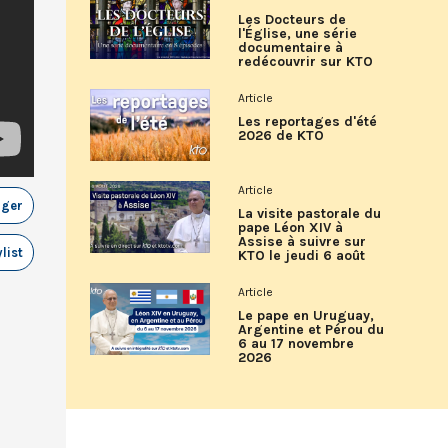
Les Docteurs de
l'Église, une série
documentaire à
redécouvrir sur KTO
Article
Les reportages d'été
2026 de KTO
Article
ager
La visite pastorale du
pape Léon XIV à
Assise à suivre sur
list
KTO le jeudi 6 août
Article
Le pape en Uruguay,
Argentine et Pérou du
6 au 17 novembre
2026