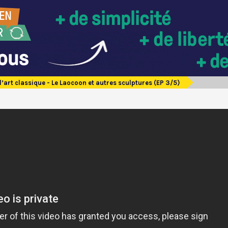
’art classique - Le Laocoon et autres sculptures (EP 3/5)