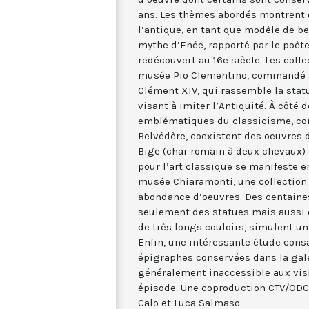
ans. Les thèmes abordés montrent 
l’antique, en tant que modèle de bea
mythe d’Enée, rapporté par le poète 
redécouvert au 16e siècle. Les colle
musée Pio Clementino, commandé au 
Clément XIV, qui rassemble la stat
visant à imiter l’Antiquité. À côté
emblématiques du classicisme, co
Belvédère, coexistent des oeuvres
Bige (char romain à deux chevaux) 
pour l’art classique se manifeste 
musée Chiaramonti, une collection
abondance d’oeuvres. Des centaine
seulement des statues mais aussi d
de très longs couloirs, simulent un
Enfin, une intéressante étude consac
épigraphes conservées dans la galer
généralement inaccessible aux visi
épisode. Une coproduction CTV/ODC
Calo et Luca Salmaso