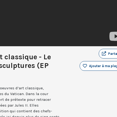
Part
 classique - Le
sculptures (EP
Ajouter à ma play
 oeuvres d’art classique,
s du Vatican. Dans la cour
ert de prétexte pour retracer
es par Jules II. Elles
ition qui contient des chefs-
vés ici depuis plus de cinq cents