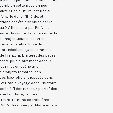
combien cette passion pour
uté et de culture, est liée au
Virgile dans l’Enéide, et
ctions ont été enrichies par le
XVIIIe siècle par Pie VI et
uaire classique dans un contexte
 des majestueuses oeuvres
mme le célèbre Torse du
 d’art néoclassiques comme le
de Franzoni. L’intérêt des papes
encore plus clairement dans le
 qui met en scène une
s d’objets romains, non
es bas-reliefs, disposés dans
 véritable voyage dans l’histoire.
rée à "l’écriture sur pierre" des
ie lapidaire, un lieu
teurs, termine ce troisième
 2015 - Réalisée par Maria Amata