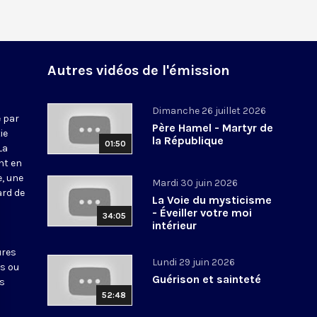
Autres vidéos de l'émission
Dimanche 26 juillet 2026
 par
Père Hamel - Martyr de
ie
la République
01:50
La
nt en
e, une
Mardi 30 juin 2026
ard de
La Voie du mysticisme
- Éveiller votre moi
34:05
intérieur
ures
Lundi 29 juin 2026
ts ou
Guérison et sainteté
es
52:48