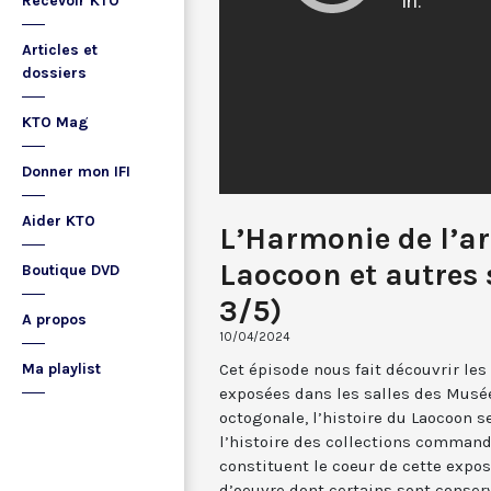
Recevoir KTO
Articles et
dossiers
KTO Mag
Donner mon IFI
Aider KTO
L’Harmonie de l’art
Laocoon et autres 
Boutique DVD
3/5)
A propos
10/04/2024
Cet épisode nous fait découvrir les
Ma playlist
exposées dans les salles des Musée
octogonale, l’histoire du Laocoon s
l’histoire des collections commandé
constituent le coeur de cette expos
d’oeuvre dont certains sont conser