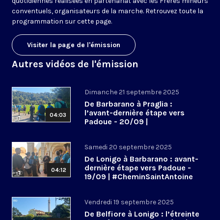
quotidiennes réalisées en partenariat avec les Frères mineurs
conventuels, organisateurs de la marche. Retrouvez toute la
programmation sur cette page.
Visiter la page de l'émission
Autres vidéos de l'émission
Dimanche 21 septembre 2025
De Barbarano à Praglia :
l’avant-dernière étape vers
04:03
Padoue - 20/09 |
#CheminSaintAntoine
Samedi 20 septembre 2025
De Lonigo à Barbarano : avant-
dernière étape vers Padoue -
04:12
19/09 | #CheminSaintAntoine
Vendredi 19 septembre 2025
De Belfiore à Lonigo : l’étreinte