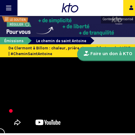
Contenu sponsorisé
Émissions
Le chemin de saint Antoine
De Clermont à Billom : chaleur, prière et accueil fraternel - 14/07
Faire un don à KTO
| #CheminSaintAntoine