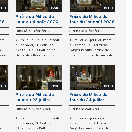
8:00
15:48
18:00
u
Prière du Milieu du
Prière du Milieu du
026
Jour du 4 août 2026
Jour du 1er août 2026
e
au Sacré-Coeur de
au Sacré-Coeur de
Diffusé le 04/08/2026
Diffusé le 01/08/2026
Montmartre
Montmartre
ardi
Au milieu du jour, du mardi
Au milieu du jour, du mardi
e
au samedi, KTO diffuse
au samedi, KTO diffuse
de
l’Angelus puis l’office de
l’Angelus puis l’office de
s du
Sexte des Bénédictines du
Sexte des Bénédictines du
Sacré-Co...
Sacré-Co...
8:00
18:00
18:00
u
Prière du Milieu du
Prière du Milieu du
Jour du 25 juillet
Jour du 24 juillet
oeur
2026 au Sacré-Coeur
2026 au Sacré-Coeur
Diffusé le 25/07/2026
Diffusé le 24/07/2026
de Montmartre
de Montmartre
ardi
Au milieu du jour, du mardi
Au milieu du jour, du mardi
e
au samedi, KTO diffuse
au samedi, KTO diffuse
de
l’Angelus puis l’office de
l’Angelus puis l’office de