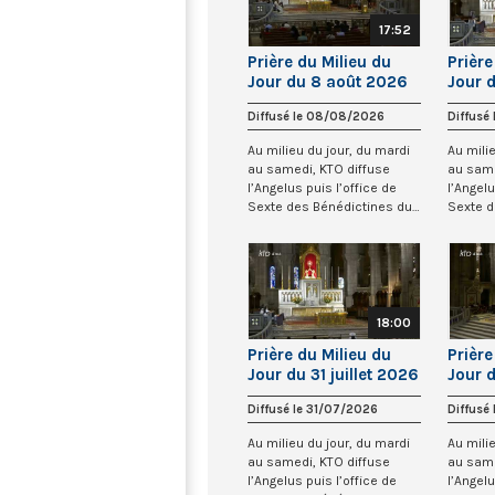
17:52
Prière du Milieu du
Prière
Jour du 8 août 2026
Jour 
au Sacré-Coeur de
au Sa
Diffusé le 08/08/2026
Diffusé
Montmartre
Montm
Au milieu du jour, du mardi
Au mili
au samedi, KTO diffuse
au same
l’Angelus puis l’office de
l’Angelu
Sexte des Bénédictines du
Sexte d
Sacré-Co...
Sacré-Co
18:00
Prière du Milieu du
Prière
Jour du 31 juillet 2026
Jour d
au Sacré-Coeur de
2026 
Diffusé le 31/07/2026
Diffusé
Montmartre
de Mo
Au milieu du jour, du mardi
Au mili
au samedi, KTO diffuse
au same
l’Angelus puis l’office de
l’Angelu