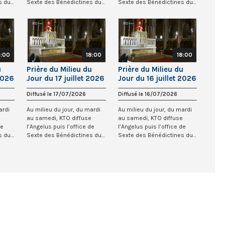
s du
Sexte des Bénédictines du
Sexte des Bénédictines du
Sacré-Co...
Sacré-Co...
8:00
18:00
18:00
u
Prière du Milieu du
Prière du Milieu du
 2026
Jour du 17 juillet 2026
Jour du 16 juillet 2026
e
au Sacré-Coeur de
au Sacré-Coeur de
Diffusé le 17/07/2026
Diffusé le 16/07/2026
Montmartre
Montmartre
ardi
Au milieu du jour, du mardi
Au milieu du jour, du mardi
e
au samedi, KTO diffuse
au samedi, KTO diffuse
de
l’Angelus puis l’office de
l’Angelus puis l’office de
s du
Sexte des Bénédictines du
Sexte des Bénédictines du
Sacré-Co...
Sacré-Co...