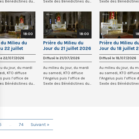
es Bénédictines du
Sexte des Bénédictines du
Sexte des Bénédictine
...
Sacré-Co...
Sacré-Co...
18:00
18:00
1
 du Milieu du
Prière du Milieu du
Prière du Milieu d
u 22 juillet
Jour du 21 juillet 2026
Jour du 18 juillet
au Sacré-Coeur
au Sacré-Coeur de
au Sacré-Coeur d
 le 22/07/2026
Diffusé le 21/07/2026
Diffusé le 18/07/2026
ntmartre
Montmartre
Montmartre
eu du jour, du mardi
Au milieu du jour, du mardi
Au milieu du jour, du m
di, KTO diffuse
au samedi, KTO diffuse
au samedi, KTO diffus
s puis l’office de
l’Angelus puis l’office de
l’Angelus puis l’office 
es Bénédictines du
Sexte des Bénédictines du
Sexte des Bénédictine
...
Sacré-Co...
Sacré-Co...
5
…
74
Suivant »