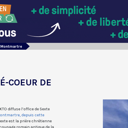
e Montmartre
RÉ-COEUR DE
KTO diffuse l’office de Sexte
ontmartre, depuis cette
exte est la prière chrétienne
découpage romain antique de la