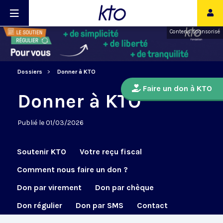
Contenu sponsorisé
Dossiers
Donner à KTO
Faire un don à KTO
Donner à KTO
Publié le 01/03/2026
Soutenir KTO
Votre reçu fiscal
Comment nous faire un don ?
Don par virement
Don par chèque
Don régulier
Don par SMS
Contact