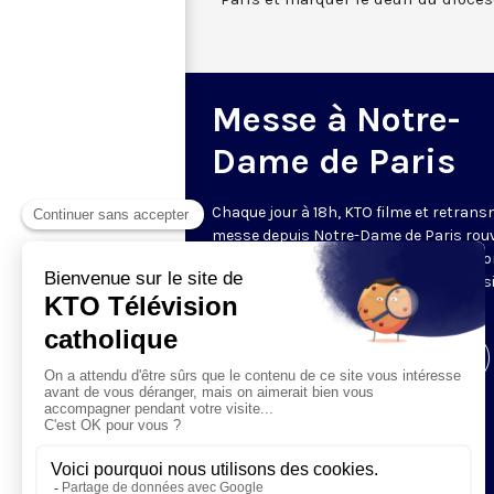
Messe à Notre-
Dame de Paris
Chaque jour à 18h, KTO filme et retrans
messe depuis Notre-Dame de Paris rouv
Les textes des Vêpres et de la messe so
presque toujours ceux qu’indiquent le s
www.aelf.org
.
Visiter la page de l'émission