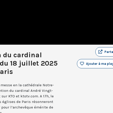
Part
n du cardinal
du 18 juillet 2025
Ajouter à ma play
aris
a messe en la cathédrale Notre-
ntion du cardinal André Vingt-
 sur KTO et ktotv.com. A 17h, le
s églises de Paris résonneront
er pour l’archevêque émérite de
e.