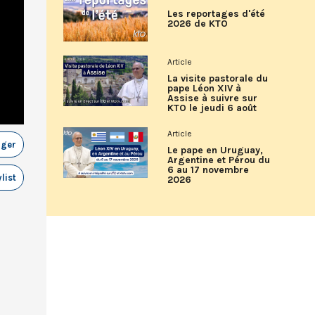
Les reportages d'été
2026 de KTO
Article
La visite pastorale du
pape Léon XIV à
Assise à suivre sur
KTO le jeudi 6 août
Article
ager
Le pape en Uruguay,
Argentine et Pérou du
6 au 17 novembre
list
2026