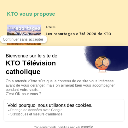
KTO vous propose
Article
Les reportages d'été 2026 de KTO
Article
La visite pastorale du pape Léon
XIV à Assise à suivre sur KTO le
jeudi 6 août
Article
Le pape en Uruguay, Argentine et
Pérou du 6 au 17 novembre 2026
© KTO 2026 —
Contact
—
Mentions légales