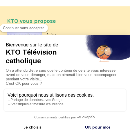
KTO vous propose
Article
Les reportages d'été 2026 de KTO
Article
La visite pastorale du pape Léon
XIV à Assise à suivre sur KTO le
jeudi 6 août
Article
Le pape en Uruguay, Argentine et
Pérou du 6 au 17 novembre 2026
© KTO 2026 —
Contact
—
Mentions légales