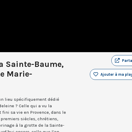
Part
la Sainte-Baume,
te Marie-
Ajouter à ma play
 un lieu spécifiquement dédié
eleine ? Celle qui a vu la
 fini sa vie en Provence, dans le
premiers siècles, chrétiens,
erinage à la grotte de la Sainte-
rd’hui encore, celle que l’on