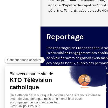
appelle "l’apôtre des apôtres" cont
pèlerins. Témoignages de cette dév
Reportage
Des reportages en France et dans le m
La diversité de l’engagement des chrét
se révèle à travers de grands évènemen
des projets locaux, auprès des person
fragiles, au service du Bien commun ou
l’évangélisation. Un regard d’espérance
le monde.
Visiter la page de l'émission