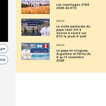
Les reportages d'été
2026 de KTO
Article
La visite pastorale du
pape Léon XIV à
Assise à suivre sur
KTO le jeudi 6 août
Article
ager
Le pape en Uruguay,
Argentine et Pérou du
6 au 17 novembre
list
2026