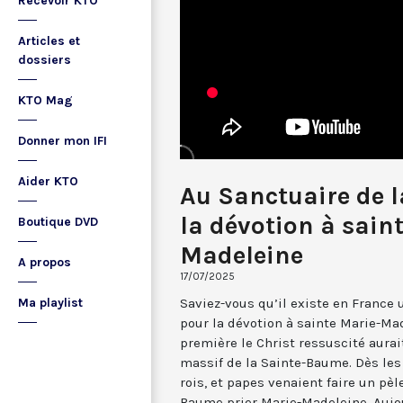
Recevoir KTO
Articles et
dossiers
KTO Mag
Donner mon IFI
Aider KTO
Au Sanctuaire de 
la dévotion à sain
Boutique DVD
Madeleine
A propos
17/07/2025
Saviez-vous qu’il existe en France
Ma playlist
pour la dévotion à sainte Marie-Mad
première le Christ ressuscité aurait
massif de la Sainte-Baume. Dès les 
rois, et papes venaient faire un pèl
Baume prier Marie-Madeleine. Aujou