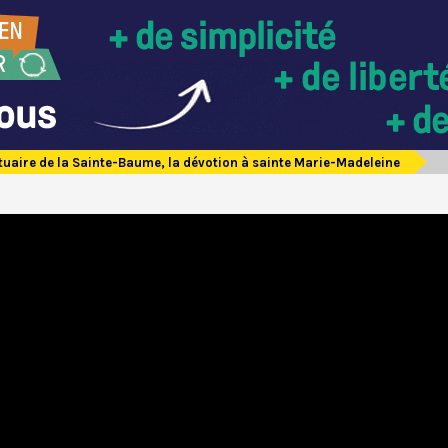
uaire de la Sainte-Baume, la dévotion à sainte Marie-Madeleine