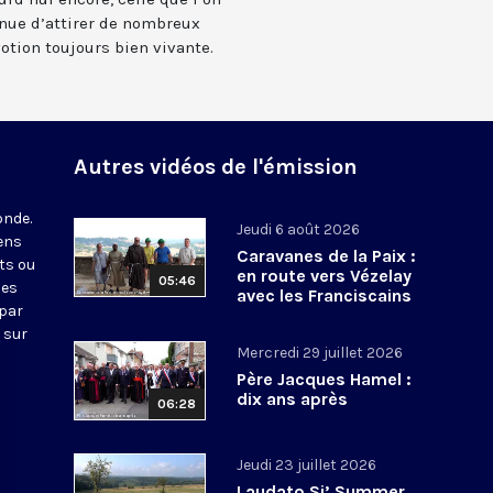
inue d’attirer de nombreux
otion toujours bien vivante.
Autres vidéos de l'émission
onde.
Jeudi 6 août 2026
iens
Caravanes de la Paix :
ts ou
en route vers Vézelay
05:46
nes
avec les Franciscains
 par
 sur
Mercredi 29 juillet 2026
Père Jacques Hamel :
dix ans après
06:28
Jeudi 23 juillet 2026
Laudato Si’ Summer