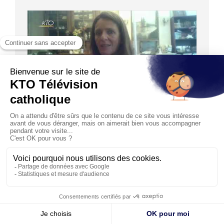
05:13
ACTUALITÉS
Bioéthique : Alliance Vita appelle à la vigilance
et la mobilisation
03/08/2020
Deux jours après le passage en seconde lecture du projet
de loi bioéthique à l’Assemblée nationale, Caroline Rou...