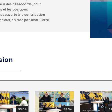
peur des désaccords, pour
s et les positions
ct ouverte à la contribution
sociaux, animée par
Jean-Pierre
sion
53:04
52:34
5