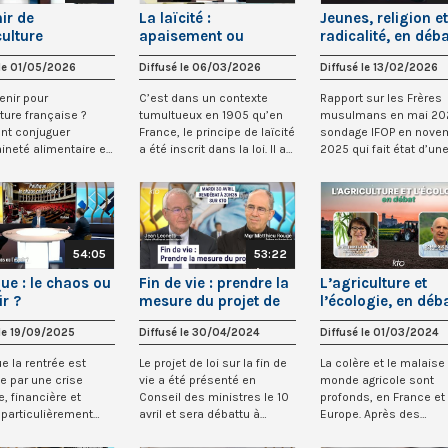
ir de
La laïcité :
Jeunes, religion et
culture
apaisement ou
radicalité, en déb
aise, en débat
fracture de la société
 le 01/05/2026
Diffusé le 06/03/2026
Diffusé le 13/02/2026
?
enir pour
C’est dans un contexte
Rapport sur les Frères
lture française ?
tumultueux en 1905 qu’en
musulmans en mai 20
t conjuguer
France, le principe de laïcité
sondage IFOP en nove
ineté alimentaire et
a été inscrit dans la loi. Il a
2025 qui fait état d’un
on écologique ?...
f...
tentation de la...
54:05
53:22
que : le chaos ou
Fin de vie : prendre la
L’agriculture et
ir ?
mesure du projet de
l’écologie, en déb
loi
 le 19/09/2025
Diffusé le 30/04/2024
Diffusé le 01/03/2024
ue la rentrée est
Le projet de loi sur la fin de
La colère et le malaise
 par une crise
vie a été présenté en
monde agricole sont
e, financière et
Conseil des ministres le 10
profonds, en France et
 particulièrement
avril et sera débattu à
Europe. Après des
la Fran...
l’Assem...
transformations consi..