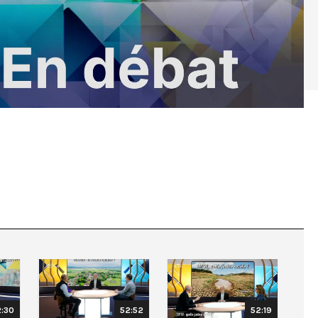
2:30
52:52
52:19