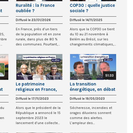
Ruralité : la France
COP30 : quelle justice
at
oubliée ?
sociale ?
Diffusé le 23/01/2026
Diffusé le 14/11/2025
En France, près d’un tiers
Alors que la COP30 se tient
25,
de la population vit en zone
du 10 au 21 novembre à
mbre
rurale, dans plus de 80 %
Belém au Brésil, sur les
e
des communes. Pourtant,
changements climatiques,
désert...
quels sont...
51:33
Le patrimoine
La transition
at
religieux en France,
énergétique, en débat
en débat
Diffusé le 17/11/2023
Diffusé le 19/05/2023
 du
Alors que le président de la
Sécheresse, incendies et
République a annoncé le 15
orages diluviens sonnent
 en
septembre 2023 le
comme des alertes.
lancement d’une collecte
L’ampleur des
.
nationale pou...
changements climatiques
est i...