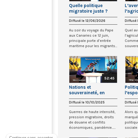
Quelle politique
L’aven
migratoire juste ?
l’agri
franç
Diffusé le 12/06/2026
Diffusé
Au soir du voyage du Pape
Quel av
aux Canaries ce 12 juin,
l’agricu
principale porte d’entrée
Commen
maritime pour les migrants
souvera
vers l’E...
transiti
52:45
Nations et
Politi
souveraineté, en
l’espo
débat
Diffusé le 10/10/2025
Diffusé
Guerres de haute intensité,
Alors q
pression migratoire, droits
marquée
de douane et conflits
politiqu
économiques, pandémie...
sociale
Le contex...
tendue, 