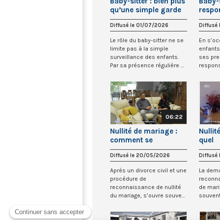
Baby-sitter : bien plus
Baby-s
qu’une simple garde
respon
d’enfants (2/2)
grandi
Diffusé le 01/07/2026
Diffusé
Le rôle du baby-sitter ne se
En s’oc
limite pas à la simple
enfants
surveillance des enfants.
ses pr
Par sa présence régulière et
responsa
les m...
ainsi sur
06:22
Nullité de mariage :
Nullit
comment se
quel
reconstruire ? (2/3)
acco
Diffusé le 20/05/2026
Diffusé
(1/3)
Après un divorce civil et une
La dem
procédure de
reconna
reconnaissance de nullité
de mari
du mariage, s’ouvre souvent
souvent
un temps de rec...
long et 