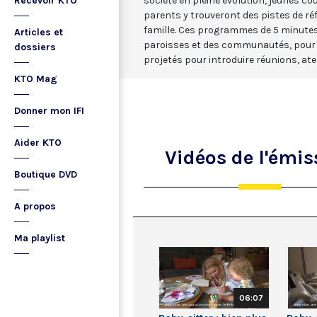
Recevoir KTO
société en pleine évolution, jeunes co
parents y trouveront des pistes de réf
famille. Ces programmes de 5 minutes 
Articles et
paroisses et des communautés, pour le
dossiers
projetés pour introduire réunions, ate
KTO Mag
Donner mon IFI
Aider KTO
Vidéos
de l'émis
Boutique DVD
A propos
Ma playlist
06:07