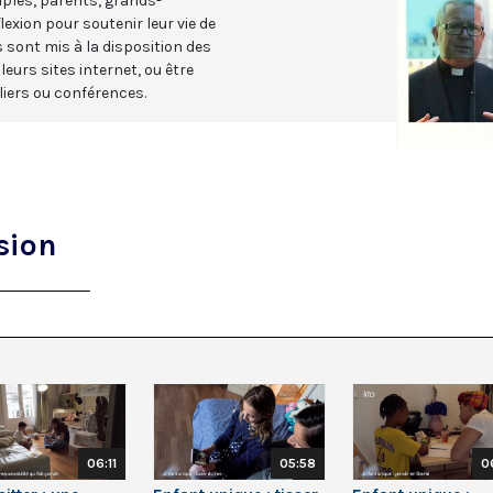
uples, parents, grands-
lexion pour soutenir leur vie de
sont mis à la disposition des
urs sites internet, ou être
liers ou conférences.
sion
06:11
05:58
0