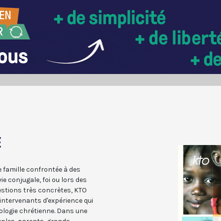
E
 famille confrontée à des
ie conjugale, foi ou lors des
uestions très concrètes, KTO
intervenants d'expérience qui
pologie chrétienne. Dans une