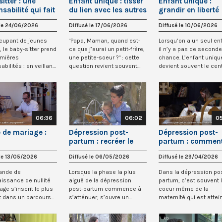
itter : une
Enfant unique : tisser
Enfant unique :
sabilité qui fait
du lien avec les autres
grandir en liberté
r (1/2)
(3/3)
(2/3)
 le 24/06/2026
Diffusé le 17/06/2026
Diffusé le 10/06/2026
cupant de jeunes
"Papa, Maman, quand est-
Lorsqu’on a un seul enf
, le baby-sitter prend
ce que j’aurai un petit-frère,
il n’y a pas de seconde
emières
une petite-soeur ?" : cette
chance. L’enfant uniqu
bilités : en veillant
question revient souvent
devient souvent le cen
 les...
dans...
d’attentio...
06:36
06:02
0
é de mariage :
Dépression post-
Dépression post-
partum : recréer le
partum : commen
mpagnement ?
lien (4/4)
vivre sa maternité
 le 13/05/2026
Diffusé le 06/05/2026
Diffusé le 29/04/2026
(3/4)
ande de
Lorsque la phase la plus
Dans la dépression po
issance de nullité
aiguë de la dépression
partum, c’est souvent 
age s’inscrit le plus
post-partum commence à
coeur même de la
 dans un parcours
s’atténuer, s’ouvre un
maternité qui est attein
éprouvant,...
temps délicat mais...
Certaines femmes pe...