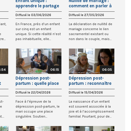
Enfant unique :
Nullité de mariage :
apprendre le partage
comment en parler à
(1/3)
ses enfants ? (3/3)
Diffusé le 03/06/2026
Diffusé le 27/05/2026
ant,
En France, près d’un enfant
La déclaration de nullité de
sur cinq est un enfant
mariage concerne le lien
e
unique. Si cette réalité n’est
sacramentel existant ou
tre
pas inhabituelle, elle
non dans le couple, mais
suscite...
lorsque l...
5:54
06:15
06:05
Dépression post-
Dépression post-
t
partum : quelle place
partum : reconnaître
 ?
pour le mari ? (2/4)
et accepter la maladie
Diffusé le 22/04/2026
Diffusé le 15/04/2026
(1/4)
st-
Face à l’épreuve de la
La naissance d’un enfant
le
dépression post-partum, le
est souvent associée à la
mari occupe une place
joie et à l’accomplissement
t.
singulière. Soutien
familial. Pourtant, pour de
quotidien, repère af...
nombr...