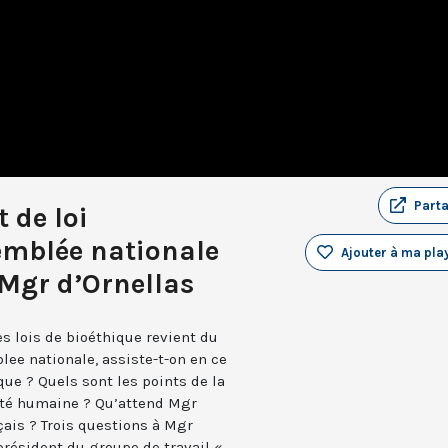
Part
t de loi
emblée nationale
Ajouter à ma play
 Mgr d’Ornellas
les lois de bioéthique revient du
blee nationale, assiste-t-on en ce
e ? Quels sont les points de la
nité humaine ? Qu’attend Mgr
çais ? Trois questions à Mgr
président du groupe de travail «