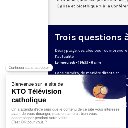
Église et bioéthique » à la Confér
Trois questions à 
Décryptage, des clés pour comprendre
l’actualité
Le mercredi • 19h55 • 6 min
Face caméra, de manière directe et
dynamique, un expert de KTO ou un invi
choisi par la rédaction décrypte pour 
un sujet.
Visiter la page de l'émission