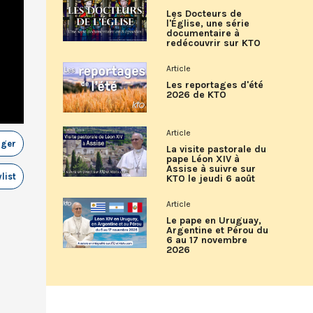
Les Docteurs de
l'Église, une série
documentaire à
redécouvrir sur KTO
Article
Les reportages d'été
2026 de KTO
Article
ager
La visite pastorale du
pape Léon XIV à
Assise à suivre sur
list
KTO le jeudi 6 août
Article
Le pape en Uruguay,
Argentine et Pérou du
6 au 17 novembre
2026