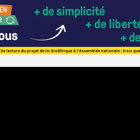
3e lecture du projet de loi bioéthique à l’Assemblée nationale : trois q