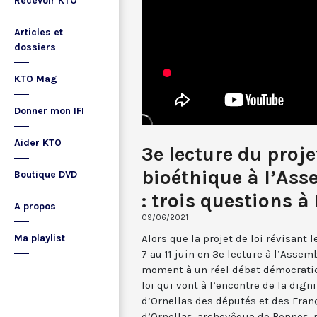
Recevoir KTO
Articles et
dossiers
KTO Mag
Donner mon IFI
Aider KTO
3e lecture du proje
bioéthique à l’Ass
Boutique DVD
: trois questions à
A propos
09/06/2021
Alors que la projet de loi révisant 
Ma playlist
7 au 11 juin en 3e lecture à l’Assem
moment à un réel débat démocratiqu
loi qui vont à l’encontre de la dig
d’Ornellas des députés et des Fran
d’Ornellas, archevêque de Rennes, 