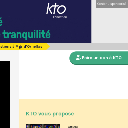
Contenu sponsorisé
uestions à Mgr d’Ornellas
Faire un don à KTO
KTO vous propose
Article