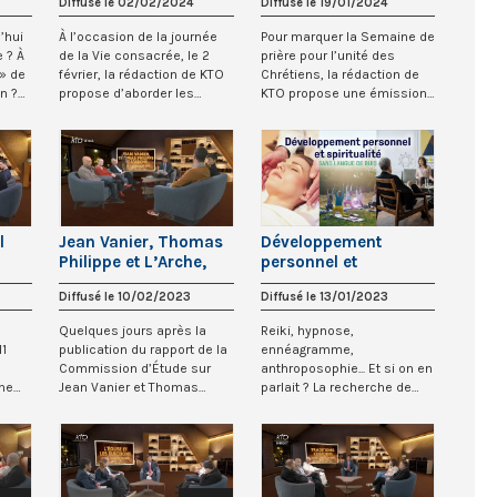
Diffusé le 02/02/2024
Diffusé le 19/01/2024
’hui
À l’occasion de la journée
Pour marquer la Semaine de
 ? À
de la Vie consacrée, le 2
prière pour l’unité des
 » de
février, la rédaction de KTO
Chrétiens, la rédaction de
n ?
propose d’aborder les
KTO propose une émission
différen...
Sans Lang...
l
Jean Vanier, Thomas
Développement
Philippe et L’Arche,
personnel et
sans langue de buis
spiritualité, sans
Diffusé le 10/02/2023
Diffusé le 13/01/2023
langue de buis
Quelques jours après la
Reiki, hypnose,
11
publication du rapport de la
ennéagramme,
Commission d’Étude sur
anthroposophie... Et si on en
he
Jean Vanier et Thomas
parlait ? La recherche de
3...
Philippe, KTO...
bien-être et la volonté de...