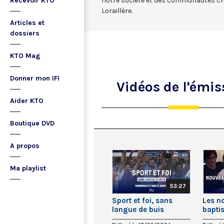
Recevoir KTO
notre société et des communautés ch
Loraillère.
Articles et
dossiers
KTO Mag
Donner mon IFI
Vidéos
de l'émis
Aider KTO
Boutique DVD
A propos
Ma playlist
53:27
Sport et foi, sans
Les n
langue de buis
bapti
de bu