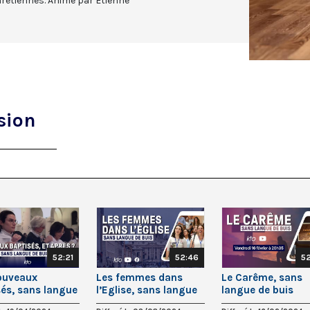
rétiennes. Animé par Etienne
sion
52:21
52:46
5
ouveaux
Les femmes dans
Le Carême, sans
sés, sans langue
l’Eglise, sans langue
langue de buis
is
de buis