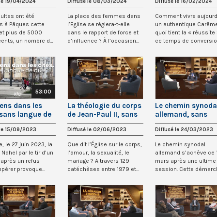
 le 19/04/2024
Diffusé le 08/03/2024
Diffusé le 16/02/2024
dultes ont été
La place des femmes dans
Comment vivre aujourd
s à Pâques cette
l’Eglise se réglera-t-elle
un authentique Carême
et plus de 5000
dans le rapport de force et
quoi tient la « réussite
cents, un nombre de
d’influence ? À l’occasion
ce temps de conversio
mènes qui...
du 8...
Ce te...
53:00
iens dans les
La théologie du corps
Le chemin synoda
 sans langue de
de Jean-Paul II, sans
allemand, sans
langue de buis
langue de buis
 le 15/09/2023
Diffusé le 02/06/2023
Diffusé le 24/03/2023
, le 27 juin 2023, la
Que dit l’Église sur le corps,
Le chemin synodal
Nahel par le tir d’un
l’amour, la sexualité, le
allemand s’achève ce 
r après un refus
mariage ? A travers 129
mars après une ultime
mpérer provoque
catéchèses entre 1979 et
session. Cette démarc
1984,...
nationale a rassemblé 2