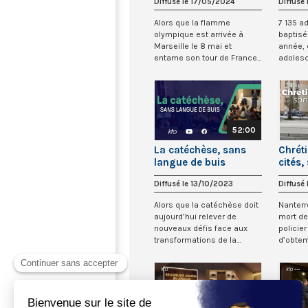
Diffusé le 17/05/2024
Diffusé
Alors que la flamme
7 135 a
olympique est arrivée à
baptisé
Marseille le 8 mai et
année, 
entame son tour de France,
adoles
l’Eglise catholique...
catéchu
52:00
La catéchèse, sans
Chrét
langue de buis
cités,
buis
Diffusé le 13/10/2023
Diffusé
Alors que la catéchèse doit
Nanterre
aujourd’hui relever de
mort de 
nouveaux défis face aux
policie
transformations de la
d’obte
société, quelle...
l’embr...