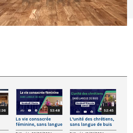
2:36
53:48
52:45
La vie consacrée
L’unité des chrétiens,
féminine, sans langue
sans langue de buis
de buis