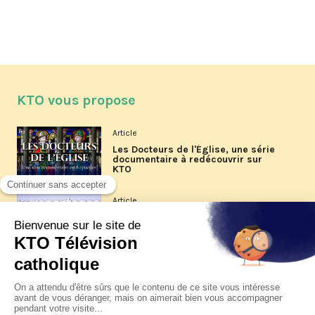
KTO vous propose
Article
Les Docteurs de l'Église, une série
documentaire à redécouvrir sur
KTO
Article
Les reportages d'été 2026 de KTO
Article
La visite pastorale du pape Léon
XIV à Assise à suivre sur KTO le
jeudi 6 août