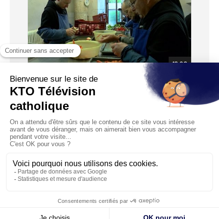
13:06
La Charlotte Martin
Diffusé le 29/09/2016
Pour son premier épisode, La Cuisine des Monastères vous
emmène à l’abbaye Notre-Dame de Fontgombault, pour y
dé...
1
2
3
4
5
6