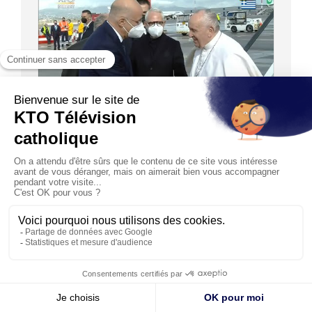
20:00
LE PAPE FRANÇOIS À CHYPRE ET EN GRÈCE
Accueil officiel du pape François à Athènes en
Grèce
04/12/2021
Après trois jours à Chypre, le pape François arrive à
l’aéroport d’Athènes pour son 35e voyage apostolique.
Son...