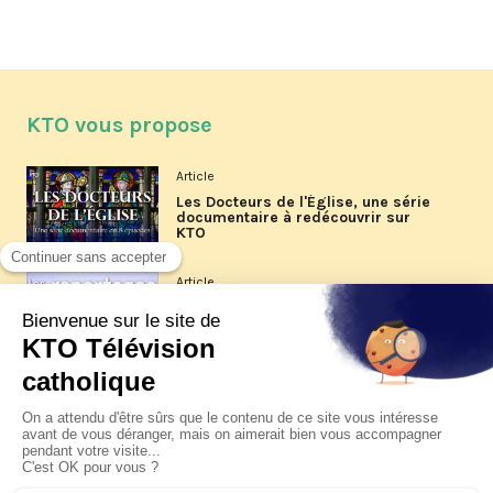
KTO vous propose
Article
Les Docteurs de l'Église, une série
documentaire à redécouvrir sur
KTO
Article
Les reportages d'été 2026 de KTO
Article
La visite pastorale du pape Léon
XIV à Assise à suivre sur KTO le
jeudi 6 août
Article