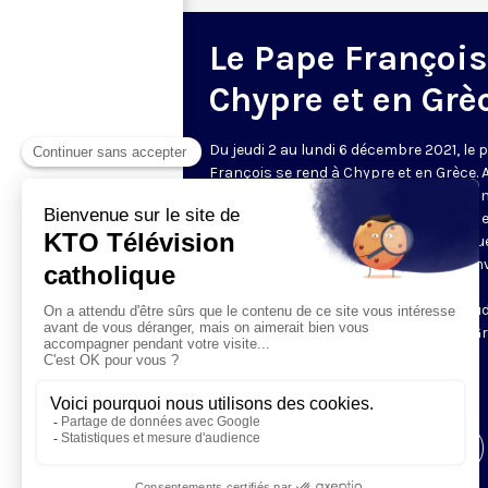
Le Pape François
Chypre et en Grè
Du jeudi 2 au lundi 6 décembre 2021, le 
François se rend à Chypre et en Grèce. 
son voyage en Irak en mars dernier, so
passage à Budapest puis en Slovaquie 
septembre, le pape François va effectu
nouveau voyage en cette année 2021. Inv
par les autorités civiles et religieuses,
l'évêque de Rome visitera Chypre du jeud
samedi 4 décembre prochain, puis la G
jusqu'au lundi 6.
►
Plus d'informations
Visiter la page de l'émission