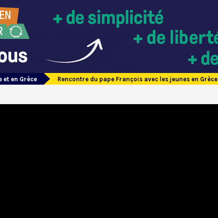
 et en Grèce
Rencontre du pape François avec les jeunes en Grèce