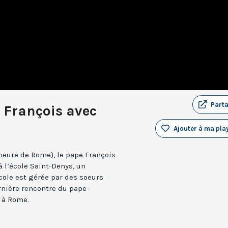
Part
 François avec
e
Ajouter à ma play
heure de Rome), le pape François
 l’école Saint-Denys, un
cole est gérée par des soeurs
rnière rencontre du pape
r à Rome.