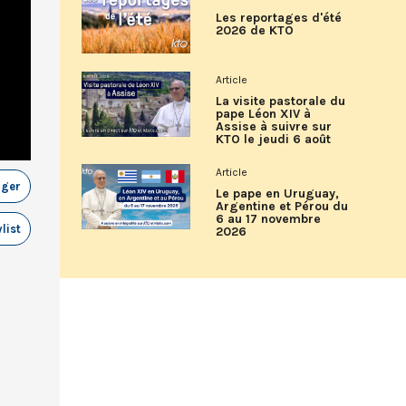
Les reportages d'été
2026 de KTO
Article
La visite pastorale du
pape Léon XIV à
Assise à suivre sur
KTO le jeudi 6 août
Article
ager
Le pape en Uruguay,
Argentine et Pérou du
6 au 17 novembre
list
2026