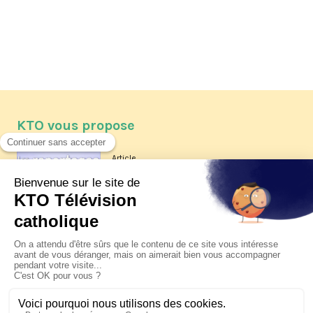
KTO vous propose
Article
Les reportages d'été 2026 de KTO
Article
La visite pastorale du pape Léon
XIV à Assise à suivre sur KTO le
jeudi 6 août
Article
Le pape en Uruguay, Argentine et