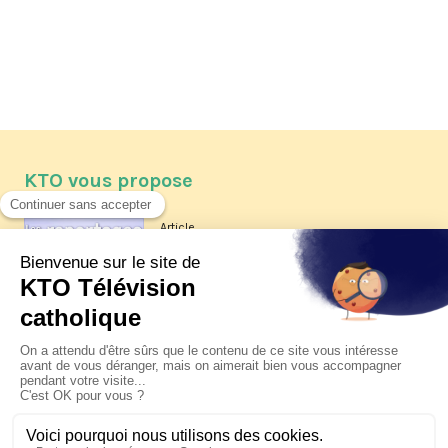
KTO vous propose
Article
Les reportages d'été 2026 de KTO
Article
La visite pastorale du pape Léon
XIV à Assise à suivre sur KTO le
jeudi 6 août
Article
Le pape en Uruguay, Argentine et