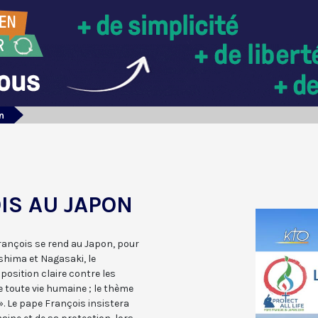
n
IS AU JAPON
rançois se rend au Japon, pour
shima et Nagasaki, le
position claire contre les
e toute vie humaine ; le thème
». Le pape François insistera