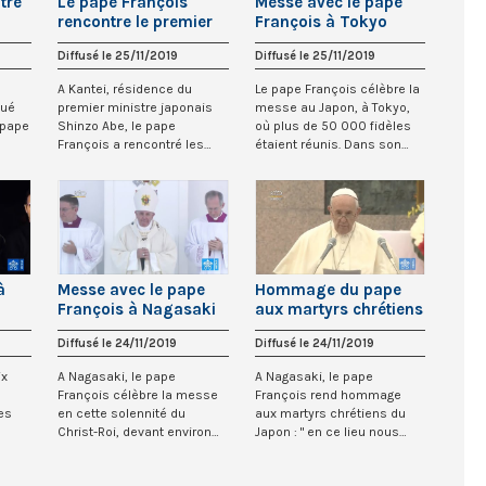
tre
Le pape François
Messe avec le pape
rencontre le premier
François à Tokyo
ministre du Japon
Diffusé le 25/11/2019
Diffusé le 25/11/2019
A Kantei, résidence du
Le pape François célèbre la
tué
premier ministre japonais
messe au Japon, à Tokyo,
 pape
Shinzo Abe, le pape
où plus de 50 000 fidèles
François a rencontré les
étaient réunis. Dans son
autorités du Japon...
homélie,...
à
Messe avec le pape
Hommage du pape
François à Nagasaki
aux martyrs chrétiens
du Japon et angélus
Diffusé le 24/11/2019
Diffusé le 24/11/2019
ix
A Nagasaki, le pape
A Nagasaki, le pape
François célèbre la messe
François rend hommage
es
en cette solennité du
aux martyrs chrétiens du
Christ-Roi, devant environ
Japon : " en ce lieu nous
que
35 000 personnes....
nous unissons égale...