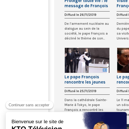
Protéger toute vie : le
Visite
message de François
Franç
au Japon
Unive
Diffusé le 26/11/2019
Diffusé 
De l’armement nucléaire au
Dernièr
dialogue au sein de la
du pape
société, le pape François a
sa visit
décliné le thème de son
Univers
voyage au...
par les j
Le pape François
Le pa
rencontre les jeunes
rencon
du Japon
du tri
Diffusé le 25/11/2019
Diffusé 
2011
Dans la cathédrale Sainte-
Le 11 m
Marie à Tokyo, le pape
un séi
François a rencontré les
tsunami
jeunes du Japon. Il a
l’accid
entendu plusieur...
centrale