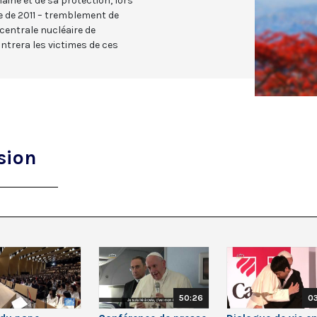
aine et de sa protection, lors
re de 2011 – tremblement de
 centrale nucléaire de
ntrera les victimes de ces
sion
50:26
0