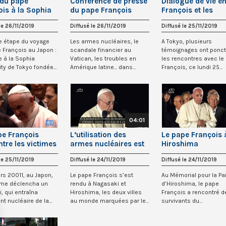
 du pape
Conférence de presse
Dialogue de vie en
ois à la Sophia
du pape François
François et les
rsity de Tokyo
dans l’avion de retour
Japonais
le 26/11/2019
Diffusé le 26/11/2019
Diffusé le 25/11/2019
du Japon
e étape du voyage
Les armes nucléaires, le
A Tokyo, plusieurs
 François au Japon :
scandale financier au
témoignages ont ponc
e à la Sophia
Vatican, les troubles en
les rencontres avec le
ity de Tokyo fondée
Amérique latine... dans
François, ce lundi 25
é...
l’avion de retou...
novembre 2019. Que...
04:01
pe François
L’utilisation des
Le pape François 
tre les victimes
armes nucléaires est
Hiroshima
ple désastre de
un crime
le 25/11/2019
Diffusé le 24/11/2019
Diffusé le 24/11/2019
ars 20011, au Japon,
Le pape François s’est
Au Mémorial pour la Pa
sme déclencha un
rendu à Nagasaki et
d’Hiroshima, le pape
, qui entraîna
Hiroshima, les deux villes
François a rencontré d
ent nucléaire de la
au monde marquées par les
survivants du
 de...
conséquences d’u...
bombardement atomi
de 19...