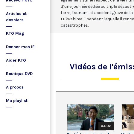
Recevoir KTO
également sur le respect de la vie hum
d’une journée dédiée au triple désast
terre, tsunami et accident grave de la
Articles et
Fukushima – pendant laquelle il renco
dossiers
catastrophes.
KTO Mag
Donner mon IFI
Aider KTO
Vidéos
de l'émis
Boutique DVD
A propos
Ma playlist
04:02