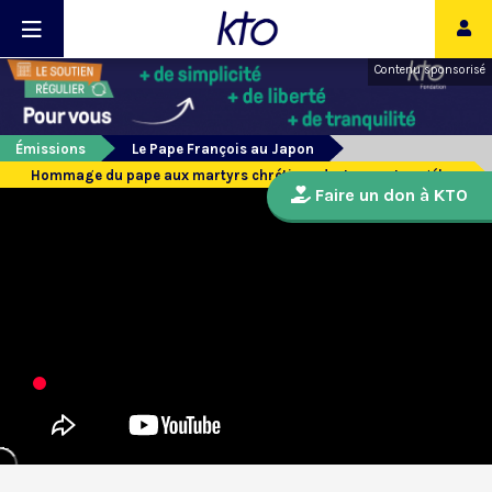
Contenu sponsorisé
Émissions
Le Pape François au Japon
Hommage du pape aux martyrs chrétiens du Japon et angélus
Faire un don à KTO