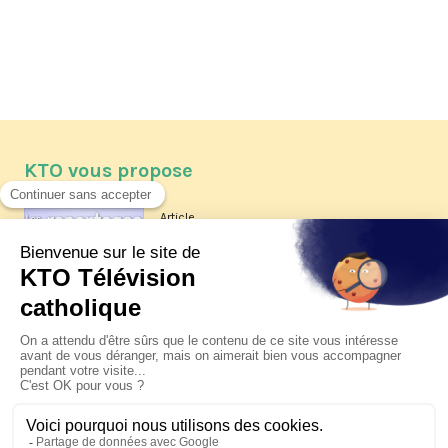
KTO vous propose
Article
Les reportages d'été 2026 de KTO
Article
La visite pastorale du pape Léon
XIV à Assise à suivre sur KTO le
jeudi 6 août
Article
Le pape en Uruguay, Argentine et
Pérou du 6 au 17 novembre 2026