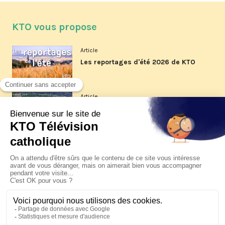
KTO vous propose
Article
Les reportages d'été 2026 de KTO
Article
La visite pastorale du pape Léon
XIV à Assise à suivre sur KTO le
jeudi 6 août
Article
Le pape en Uruguay, Argentine et
Pérou du 6 au 17 novembre 2026
© KTO 2026 —
Contact
—
Mentions légales