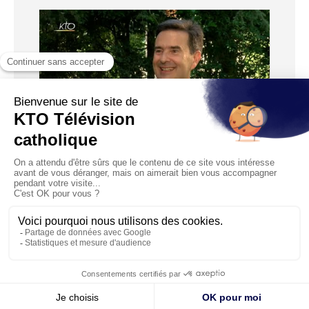
23:57
Entretien : Pierre-Yves Fux, ambassadeur de
Suisse près le Saint-Siège
Diffusé le 20/06/2018
Pourquoi la visite du pape François en Suisse est-elle une
chance pour le pays et pour les catholiques helvètes...
© KTO 2026 —
Contact
—
Mentions légales