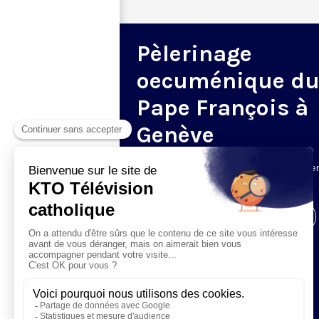
Pèlerinage
oecuménique d
Pape François à
Genève
Le 21 juin, le pape François se rend à G
pour un pèlerinage œcuménique.
Visiter la page de l'émission