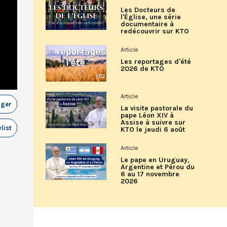
Les Docteurs de
l'Église, une série
documentaire à
redécouvrir sur KTO
Article
Les reportages d'été
2026 de KTO
Article
ager
La visite pastorale du
pape Léon XIV à
Assise à suivre sur
list
KTO le jeudi 6 août
Article
Le pape en Uruguay,
Argentine et Pérou du
6 au 17 novembre
2026