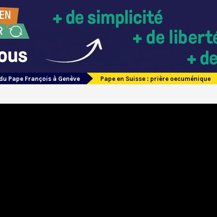
du Pape François à Genève
Pape en Suisse : prière oecuménique