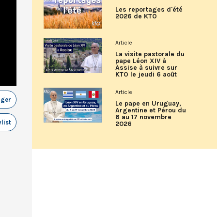
Les reportages d'été
2026 de KTO
Article
La visite pastorale du
pape Léon XIV à
Assise à suivre sur
KTO le jeudi 6 août
Article
ager
Le pape en Uruguay,
Argentine et Pérou du
6 au 17 novembre
list
2026