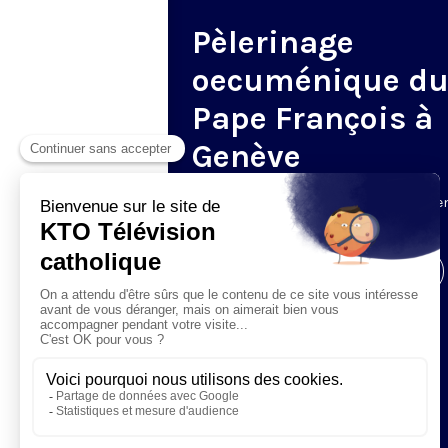
Pèlerinage
oecuménique d
Pape François à
Genève
Le 21 juin, le pape François se rend à G
pour un pèlerinage œcuménique.
Visiter la page de l'émission