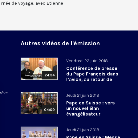
urnée de voyage, avec Etienne
Autres vidéos de l'émission
u
Vendredi 22 juin 2018
Conférence de presse
du Pape François dans
24:34
l’avion, au retour de
Genève
enève
Jeudi 21 juin 2018
Pape en Suisse : vers
un nouvel élan
04:09
évangélisateur
oecuménique
Jeudi 21 juin 2018
Pape en Suisse : Messe