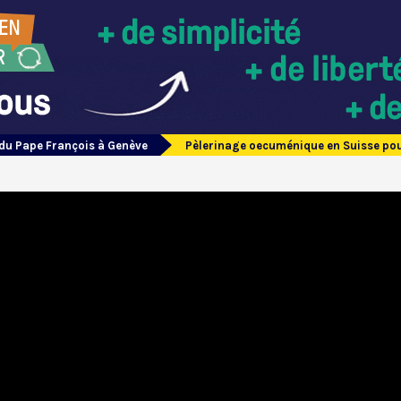
du Pape François à Genève
Pèlerinage oecuménique en Suisse pou