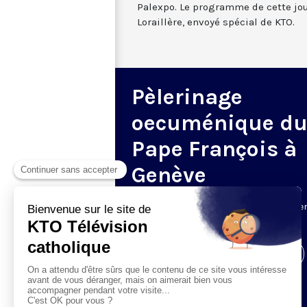
Palexpo. Le programme de cette jo
Loraillère, envoyé spécial de KTO.
Pèlerinage
oecuménique d
Pape François à
Genève
Le 21 juin, le pape François se rend à G
pour un pèlerinage œcuménique.
Visiter la page de l'émission