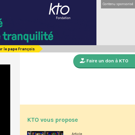
Contenu sponsorisé
r le pape François
Faire un don à KTO
KTO vous propose
Article