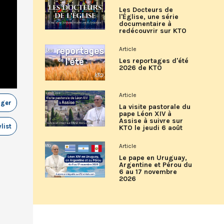
Les Docteurs de
l'Église, une série
documentaire à
redécouvrir sur KTO
Article
Les reportages d'été
2026 de KTO
Article
ager
La visite pastorale du
pape Léon XIV à
Assise à suivre sur
list
KTO le jeudi 6 août
Article
Le pape en Uruguay,
Argentine et Pérou du
6 au 17 novembre
2026