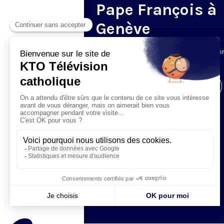
Pape François à
Genève
Le 21 juin, le pape François se rend à G
pour un pèlerinage œcuménique.
Visiter la page de l'émission