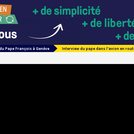
du Pape François à Genève
Interview du pape dans l’avion en rou