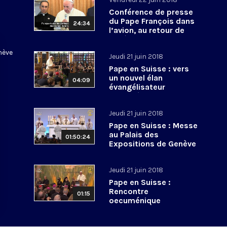
Conférence de presse
du Pape François dans
24:34
l’avion, au retour de
Genève
enève
Jeudi 21 juin 2018
Pape en Suisse : vers
un nouvel élan
04:09
évangélisateur
oecuménique
Jeudi 21 juin 2018
Pape en Suisse : Messe
au Palais des
01:50:24
Expositions de Genève
Jeudi 21 juin 2018
Pape en Suisse :
Rencontre
01:15
oecuménique