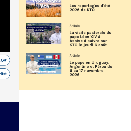
Les reportages d'été
2026 de KTO
Article
La visite pastorale du
pape Léon XIV à
Assise à suivre sur
KTO le jeudi 6 août
Article
ager
Le pape en Uruguay,
Argentine et Pérou du
6 au 17 novembre
list
2026