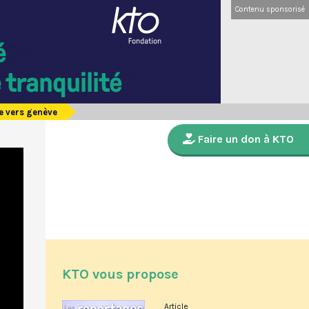
Contenu sponsorisé
te vers genève
Faire un don à KTO
KTO vous propose
Article