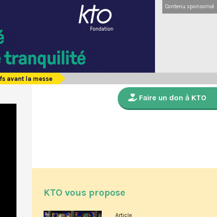
Contenu sponsorisé
ifs avant la messe
Faire un don à KTO
KTO vous propose
Article