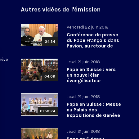
Autres vidéos de l'émission
u
Vendredi 22 juin 2018
Conférence de presse
du Pape François dans
24:34
l’avion, au retour de
Genève
enève
Jeudi 21 juin 2018
Pape en Suisse : vers
un nouvel élan
04:09
évangélisateur
oecuménique
Jeudi 21 juin 2018
Pape en Suisse : Messe
au Palais des
01:50:24
Expositions de Genève
Jeudi 21 juin 2018
Pape en Suisse :