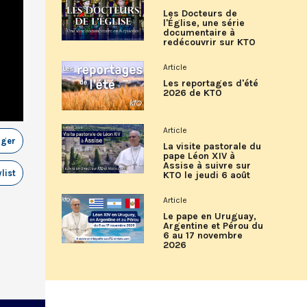
Les Docteurs de
l'Église, une série
documentaire à
redécouvrir sur KTO
Article
Les reportages d'été
2026 de KTO
Article
ager
La visite pastorale du
pape Léon XIV à
Assise à suivre sur
list
KTO le jeudi 6 août
Article
Le pape en Uruguay,
Argentine et Pérou du
6 au 17 novembre
2026