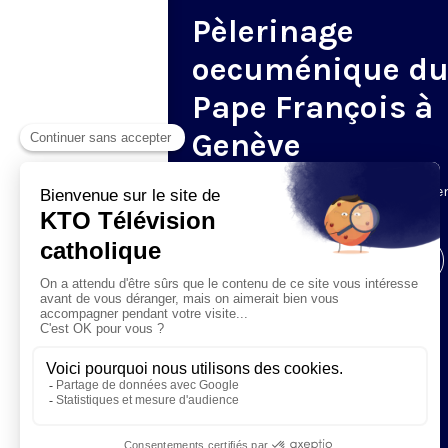
Pèlerinage
oecuménique d
Pape François à
Genève
Le 21 juin, le pape François se rend à G
pour un pèlerinage œcuménique.
Visiter la page de l'émission