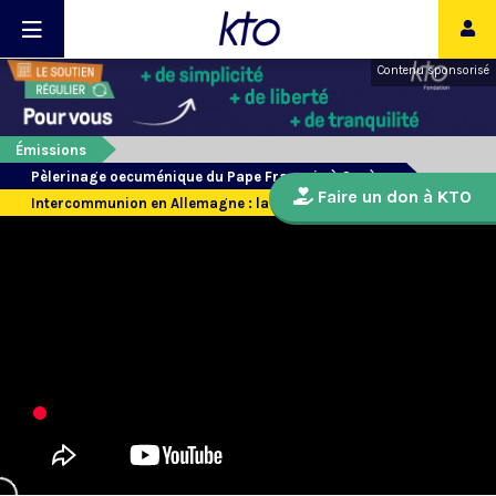
Contenu sponsorisé
Émissions
Pèlerinage oecuménique du Pape François à Genève
Faire un don à KTO
Intercommunion en Allemagne : la réponse du Pape