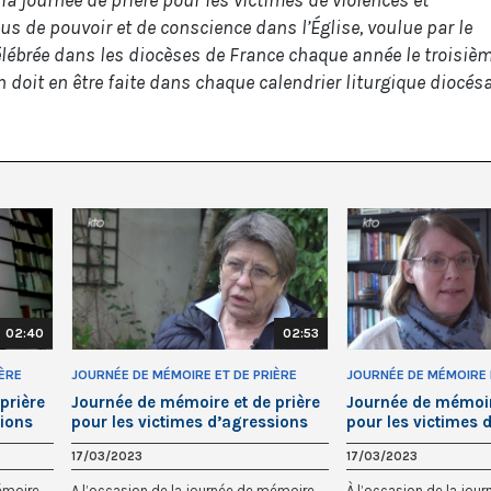
us de pouvoir et de conscience dans l’Église, voulue par le
élébrée dans les diocèses de France chaque année le troisiè
doit en être faite dans chaque calendrier liturgique diocés
02:40
02:53
IÈRE
JOURNÉE DE MÉMOIRE ET DE PRIÈRE
JOURNÉE DE MÉMOIRE 
ONS
POUR LES VICTIMES D'AGRESSIONS
POUR LES VICTIMES D
prière
Journée de mémoire et de prière
Journée de mémoire
SEXUELLES
SEXUELLES
sions
pour les victimes d’agressions
pour les victimes 
cour
sexuelles, Brigitte Navail
sexuelles, Katheri
17/03/2023
17/03/2023
émoire
A l’occasion de la journée de mémoire
À l’occasion de la jou