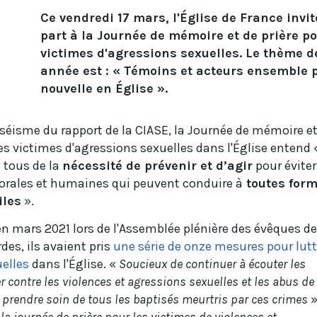
Ce vendredi 17 mars, l'Église de France invi
part à la Journée de mémoire et de prière po
victimes d'agressions sexuelles. Le thème d
année est : « Témoins et acteurs ensemble p
nouvelle en Église ».
 séisme du rapport de la CIASE, la Journée de mémoire e
es victimes d'agressions sexuelles dans l'Église entend 
 tous de la
nécessité de prévenir et d’agir
pour éviter
torales et humaines qui peuvent conduire à
toutes for
iles
».
en mars 2021 lors de l'Assemblée plénière des évêques de
es, ils avaient pris
une série de onze mesures pour lutt
uelles
dans l'Église. «
Soucieux de continuer à écouter les
r contre les violences et agressions sexuelles et les abus de
 prendre soin de tous les baptisés meurtris par ces crimes
»
la journée de prière pour les victimes de violences et