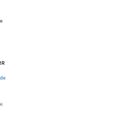
de
RR
 de
vi