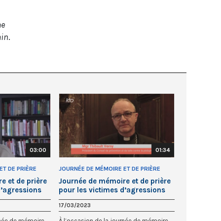
me
ain
.
03:00
01:34
ET DE PRIÈRE
JOURNÉE DE MÉMOIRE ET DE PRIÈRE
'AGRESSIONS
POUR LES VICTIMES D'AGRESSIONS
 et de prière
Journée de mémoire et de prière
SEXUELLES
d’agressions
pour les victimes d’agressions
ne Shirk Lucas
sexuelles, Mgr Thibault Verny
17/03/2023
rnée de mémoire
À l’occasion de la journée de mémoire