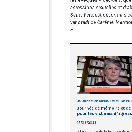
agressions sexuelles et d’ab
Saint-Père, est désormais c
vendredi de Carême. Mention 
»
JOURNÉE DE MÉMOIRE ET DE PR
POUR LES VICTIMES D'AGRESSI
Journée de mémoire et de 
SEXUELLES
pour les victimes d’agres
sexuelles, soeur Anne Des
17/03/2023
À l’occasion de la journée de m