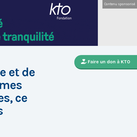
Contenu sponsorisé
Faire un don à KTO
e et de
times
es, ce
s