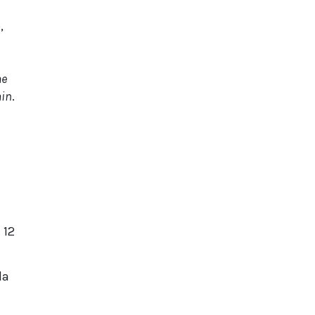
,
me
ain
.
 12
la