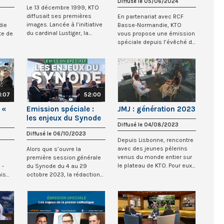
Diffusé le 05/06/2024
Le 13 décembre 1999, KTO
diffusait ses premières
En partenariat avec RCF
images. Lancée à l’initiative
die
Basse-Normandie, KTO
du cardinal Lustiger, la
te de
vous propose une émission
chaîne é...
spéciale depuis l’évêché de
Bayeux (Calva...
1:07
52:00
 «
Emission spéciale :
JMJ : génération 2023
les enjeux du Synode
Diffusé le 04/08/2023
Diffusé le 06/10/2023
Depuis Lisbonne, rencontre
avec des jeunes pèlerins
Alors que s’ouvre la
venus du monde entier sur
première session générale
le plateau de KTO. Pour eux,
 -
du Synode du 4 au 29
suivr...
is
octobre 2023, la rédaction
de KTO vous propo...