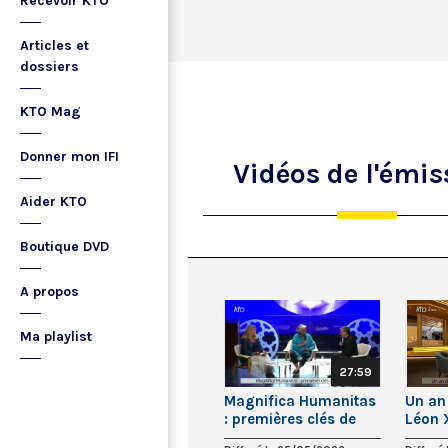
Recevoir KTO
Articles et
dossiers
KTO Mag
Donner mon IFI
Vidéos
de l'émis
Aider KTO
Boutique DVD
A propos
Ma playlist
27:59
Magnifica Humanitas
Un an 
: premières clés de
Léon 
lecture