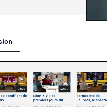
sion
54:37
52:00
26
de pontificat de
Léon XIV : les
Bernadette de
XIV
premiers jours du
Lourdes, le specta
pontificat
au cinéma