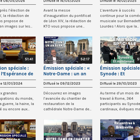
 le 08/05/2026
Diffusé le 16/05/2025
Diffusé le 14/02/2025
près l’élection de
Avant la messe
L’aventure à succès
V, la rédaction de
d’inauguration du pontificat
continue pour la comé
us propose de
de Léon XIV, la rédaction de
musicale sur Bernadet
 en images sur les
KTO vous propose une
Lourdes ! Alors que la
moments...
édition spéciale,...
version italienne...
51:41
52:17
5
on spéciale :
Émission spéciale : «
Émission spéciale
 l’Espérance de
Notre-Dame : un an
Synode : Et
unesse
avant »
maintenant ? »
 le 12/01/2024
Diffusé le 09/12/2023
Diffusé le 29/10/2023
ux grandes
Découvrez en images
Au terme d’un mois de
upations du monde,
l’avancée du chantier de
travail à Rome, 364
a guerre, la haine, la
restauration de la
participants au Synode
é ou encore aux
cathédrale Notre-Dame de
cardinaux, évêques ma
ologique...
Paris à un an de sa réo...
aussi prêtres, diacre...