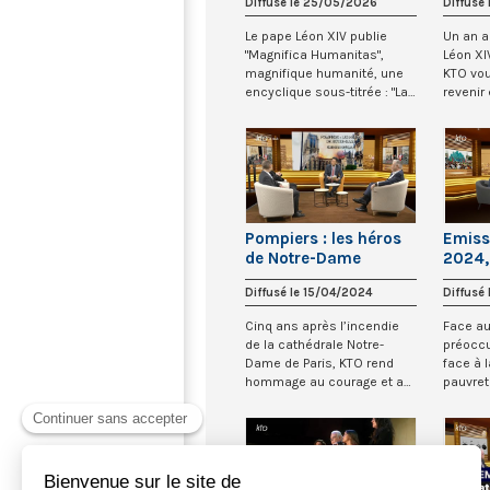
Diffusé le 25/05/2026
Diffusé
Le pape Léon XIV publie
Un an a
"Magnifica Humanitas",
Léon XI
magnifique humanité, une
KTO vo
encyclique sous-titrée : "La
revenir
protection...
grands 
Pompiers : les héros
Emissi
de Notre-Dame
2024,
la je
Diffusé le 15/04/2024
Diffusé
Cinq ans après l’incendie
Face a
de la cathédrale Notre-
préocc
Dame de Paris, KTO rend
face à l
hommage au courage et au
pauvret
travail des po...
défis éc