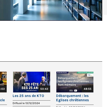
:03
50:43
48:55
Les 25 ans de KTO
Débarquement : les
cle
Eglises chrétiennes
Diffusé le 13/12/2024
font mémoire