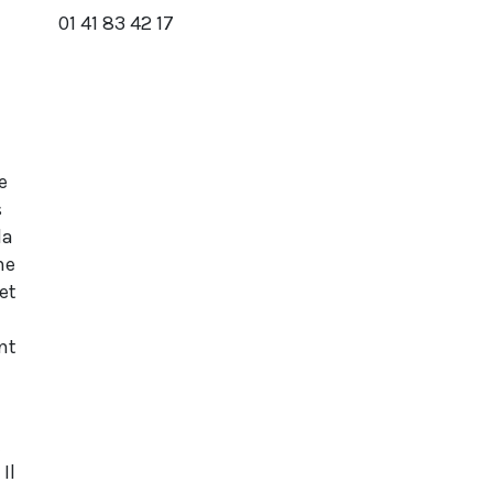
01 41 83 42 17
e
s
la
ne
et
n
nt
t
Il