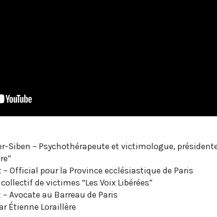
er-Siben – Psychothérapeute et victimologue, président
ire”
Official pour la Province ecclésiastique de Paris
llectif de victimes “Les Voix Libérées”
 – Avocate au Barreau de Paris
r Étienne Loraillère