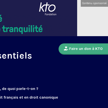
Contenu sponsorisé
Faire un don à KTO
sentiels
 de quoi parle-t-on ?
it français et en droit canonique