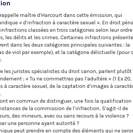
tion
 rappelle maître d’Harcourt dans cette émission, qui
juridique « d’infraction à caractère sexuel ». En droit péna
d’infractions classées en trois catégories selon leur ordre
s, les délits et les crimes. Certaines infractions présent
rent dans les deux catégories principales suivantes : la
s de viol par exemple), et la catégorie délictuelle (pour 
.
e les juristes spécialistes du droit canon, parlent plutôt
dement : « Tu ne commettras pas l’adultère » (1 Ex 20,
es à caractère sexuel, de la captation d’images à caractè
.
 ont en commun de distinguer, une fois la qualification
onstances de la commission de l’infraction. S’agit-il de
urs, des mineurs, avec ou sans recours à la violence ?
 par une personne ayant autorité ?
onique peut prendre en compte des éléments qui ne sero