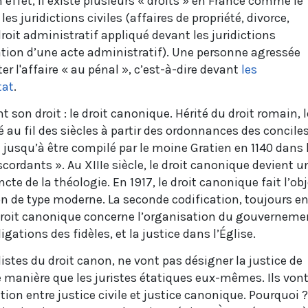
n effet, il existe plusieurs « droits » en France comme le
les juridictions civiles (affaires de propriété, divorce,
roit administratif appliqué devant les juridictions
tion d’une acte administratif). Une personne agressée
r l'affaire « au pénal », c’est-à-dire devant
les
tat
.
 son droit : le droit canonique. Hérité du droit romain, l
é au fil des siècles à partir des ordonnances des concile
jusqu’à être compilé par le moine Gratien en 1140 dans 
ordants ». Au XIIIe siècle, le droit canonique devient u
te de la théologie. En 1917, le droit canonique fait l’obj
on de type moderne. La seconde codification, toujours e
 droit canonique concerne l’organisation du gouverneme
bligations des fidèles, et la justice dans l’Église.
listes du droit canon, ne vont pas désigner la justice de
e manière que les juristes étatiques eux-mêmes. Ils von
ion entre justice civile et justice canonique. Pourquoi ? 