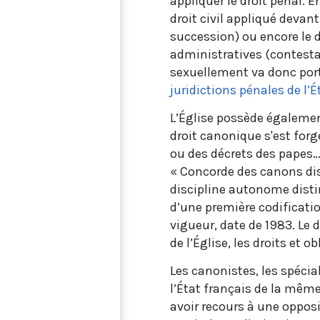
appliquer le droit pénal. E
droit civil appliqué devant 
succession) ou encore le d
administratives (contesta
sexuellement va donc porte
juridictions pénales de l’É
L’Église possède également
droit canonique s'est forg
ou des décrets des papes… 
« Concorde des canons disc
discipline autonome distinc
d’une première codificati
vigueur, date de 1983. Le
de l’Église, les droits et o
Les canonistes, les spécia
l’État français de la mêm
avoir recours à une opposit