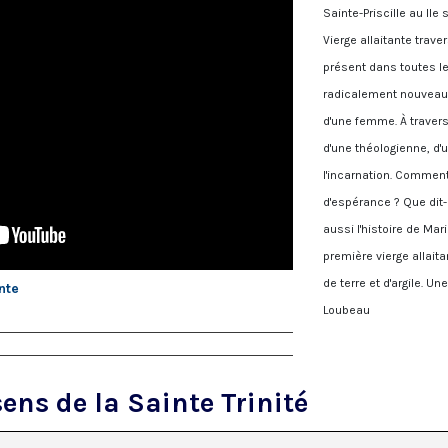
Sainte-Priscille au IIe
Vierge allaitante traver
présent dans toutes le
radicalement nouveau 
d'une femme. À travers 
d'une théologienne, d'
l'incarnation. Comment
d'espérance ? Que dit-i
aussi l'histoire de Mar
première vierge allai
de terre et d'argile.
nte
Loubeau
ens de la Sainte Trinité