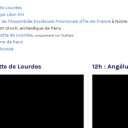
 de Lourdes
ape Léon XIV
de l'Assemblée Ecclésiale Provinciale d'Île-de-France
à Notre
t Ulrich, archevêque de Paris
rotte de Lourdes
,
uniquement sur YouTube
me de Paris
Moussa
tte de Lourdes
12h : Angél