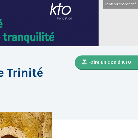
Contenu sponsorisé
Faire un don à KTO
e Trinité