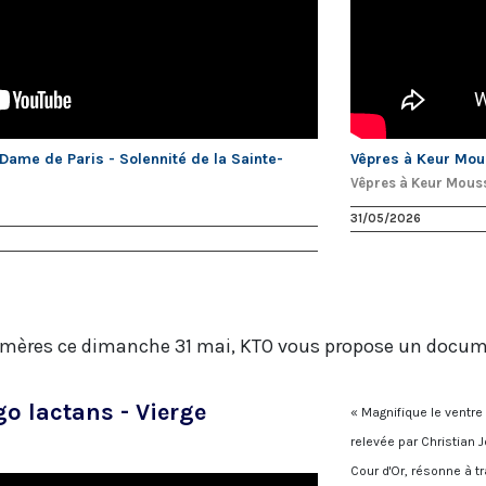
ame de Paris - Solennité de la Sainte-
Vêpres à Keur Mou
Vêpres à Keur Mous
31/05/2026
es mères ce dimanche 31 mai, KTO vous propose un docume
o lactans - Vierge
« Magnifique le ventre q
relevée par Christian 
Cour d'Or, résonne à t