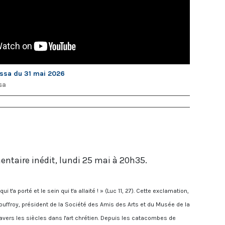
ssa du 31 mai 2026
sa
ntaire inédit, lundi 25 mai à 20h35.
ui t'a porté et le sein qui t'a allaité ! » (Luc 11, 27). Cette exclamation,
Jouffroy, président de la Société des Amis des Arts et du Musée de la
ravers les siècles dans l'art chrétien. Depuis les catacombes de