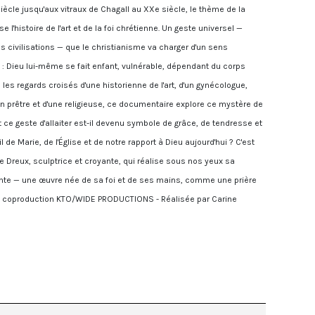
 siècle jusqu'aux vitraux de Chagall au XXe siècle, le thème de la
se l'histoire de l'art et de la foi chrétienne. Un geste universel —
s civilisations — que le christianisme va charger d'un sens
: Dieu lui-même se fait enfant, vulnérable, dépendant du corps
les regards croisés d'une historienne de l'art, d'un gynécologue,
un prêtre et d'une religieuse, ce documentaire explore ce mystère de
 ce geste d'allaiter est-il devenu symbole de grâce, de tendresse et
l de Marie, de l'Église et de notre rapport à Dieu aujourd'hui ? C'est
ie Dreux, sculptrice et croyante, qui réalise sous nos yeux sa
tante — une œuvre née de sa foi et de ses mains, comme une prière
 Une coproduction KTO/WIDE PRODUCTIONS - Réalisée par Carine