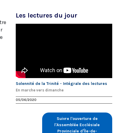
Les lectures du jour
tre
ur
re
Solennité de la Trinité - Intégrale des lectures
En marche vers dimanche
05/06/2020
Suivre l'ouverture de
l'Assemblée Ecclésiale
Provinciale d'Île-de-