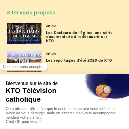
KTO vous propose
Article
Les Docteurs de l'Église, une série
documentaire à redécouvrir sur
KTO
Article
Les reportages d'été 2026 de KTO
Article
La visite pastorale du pape Léon
XIV à Assise à suivre sur KTO le
jeudi 6 août
Article
Le pape en Uruguay, Argentine et
Pérou du 6 au 17 novembre 2026