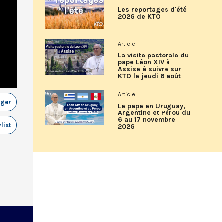
Les reportages d'été
2026 de KTO
Article
La visite pastorale du
pape Léon XIV à
Assise à suivre sur
KTO le jeudi 6 août
Article
ager
Le pape en Uruguay,
Argentine et Pérou du
6 au 17 novembre
list
2026