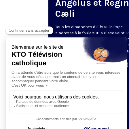
Angélus et Regi
Cæli
Tous les dimanches à 12h00, le Pape
s’adresse à la foule sur la Place Saint-P
de Rome. La prière de l’Angélus, récitée 
Pape, est précédée d’une allocution du 
Père. Retransmis et traduit en direct pa
Visiter la page de l'émission