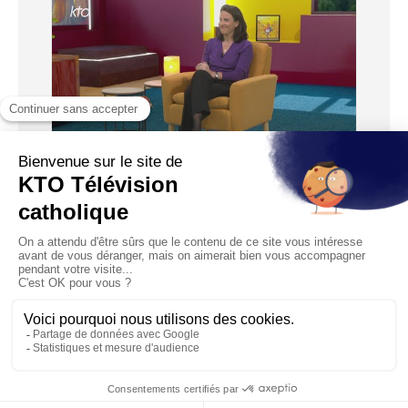
12:55
Péché
Diffusé le 19/02/2023
Ah ! Le péché, les péchés... Entre ceux qui sont effrayés à
l’idée d’en commettre, et ceux qui trouvent que c’es...
1
2
3
4
5