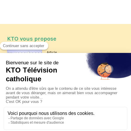
KTO vous propose
Article
Les reportages d'été 2026 de KTO
Article
La visite pastorale du pape Léon
XIV à Assise à suivre sur KTO le
jeudi 6 août
Article
Le pape en Uruguay, Argentine et
Pérou du 6 au 17 novembre 2026