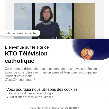
06:45
Fuite en Egypte
Diffusé le 01/01/2022
La Vierge à l’enfant est assise sur le dos d’un âne et Joseph
marche devant avec un bâton de voyageur. C’est la...
1
2
3
4
5
6
7