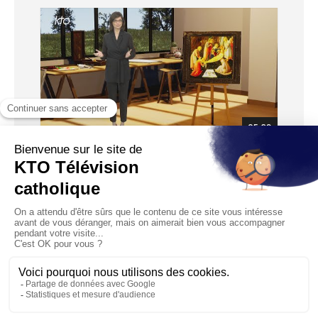
05:29
La Mise au tombeau
Diffusé le 02/03/2024
La Mise au tombeau est parmi les thèmes les plus
représentés dans l’art chrétien. Quels sont les symboles qui
y...
1
2
3
4
5
6
7