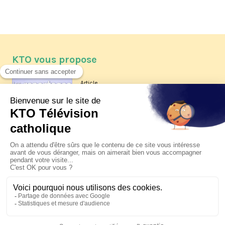
KTO vous propose
Article
Les reportages d'été 2026 de KTO
Article
La visite pastorale du pape Léon
XIV à Assise à suivre sur KTO le
jeudi 6 août
Article
Le pape en Uruguay, Argentine et
Pérou du 6 au 17 novembre 2026