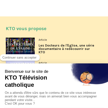
KTO vous propose
Article
Les Docteurs de l'Église, une série
documentaire à redécouvrir sur
KTO
Article
Les reportages d'été 2026 de KTO
Article
La visite pastorale du pape Léon
XIV à Assise à suivre sur KTO le
jeudi 6 août