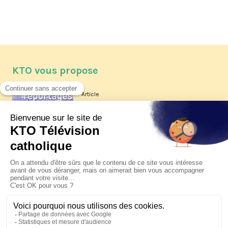
KTO vous propose
Article
Les reportages d'été 2026 de KTO
Article
La visite pastorale du pape Léon
XIV à Assise à suivre sur KTO le
jeudi 6 août
Article
Le pape en Uruguay, Argentine et
Pérou du 6 au 17 novembre 2026