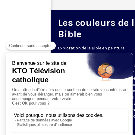
Les couleurs de 
Bible
Exploration de la Bible en peinture
Le samedi • 20h30 • 5 min
Mais quelle est donc la scène représen
sur ce tableau ? Pourquoi y a-t-il ici une
et là une palme, une couronne ? Chaqu
samedi à 21h30, rendez-vous avec votre
professeur d’histoire de l’art, pour déco
un épisode biblique illustré par les plus
grands peintres. En 5 minutes, Olga P
vous donne tous les codes pour reconn
la scène et comprendre les intentions 
l’artiste.