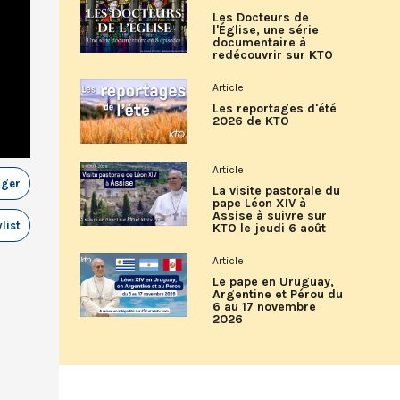
Les Docteurs de
l'Église, une série
documentaire à
redécouvrir sur KTO
Article
Les reportages d'été
2026 de KTO
Article
ager
La visite pastorale du
pape Léon XIV à
Assise à suivre sur
list
KTO le jeudi 6 août
Article
Le pape en Uruguay,
Argentine et Pérou du
6 au 17 novembre
2026