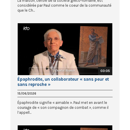
La maison, centre de la société gréco-romaine, est
considérée par Paul comme le coeur de la communauté
que le Ch...
03:05
Épaphrodite, un collaborateur « sans peur et
sans reproche »
15/06/2026
Épaphrodite signifie « aimable ». Paul met en avant le
courage de « son compagnon de combat », comme il
l’appell...