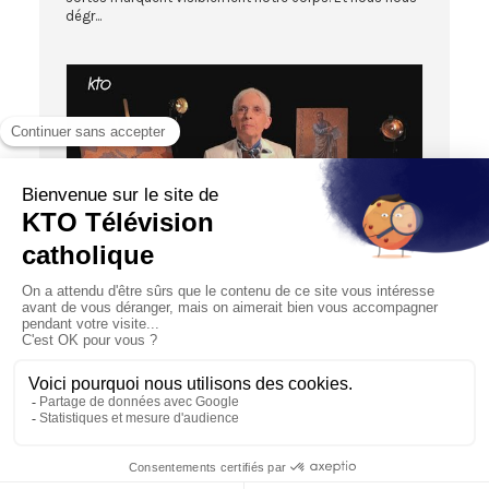
dégr...
03:49
Le fouet et l’ordre établi
16/03/2026
Pas de suite du Christ sans épreuves. Paul le sait et en
témoigne : « Souvent j’ai été à la mort. Cinq fois j’ai...