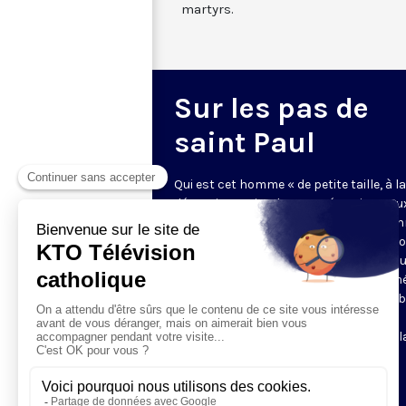
martyrs.
Sur les pas de
saint Paul
Qui est cet homme « de petite taille, à la
dégarnie, aux jambes arquées, vigoureu
plein de grâce », dont les paroles réso
presque chaque dimanche sans être s
commentées ? Voulez-vous connaître 
mieux saint Paul, son caractère, son mé
ses aventures spectaculaires, son ver
fort, sa folle sagesse ? Laissez-vous
entraîner sur les pas de l'apôtre, avec l
bibliste Chantal Reynier.
Le lundi soir à 21h30 ; 3 minutes.