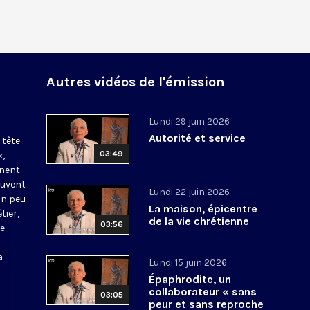
Autres vidéos de l'émission
Lundi 29 juin 2026
Autorité et service
 tête
03:49
x,
nnent
ouvent
Lundi 22 juin 2026
un peu
La maison, épicentre
tier,
de la vie chrétienne
03:56
be
a
Lundi 15 juin 2026
Épaphrodite, un
collaborateur « sans
03:05
peur et sans reproche