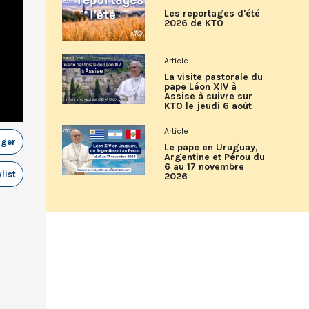
Les reportages d'été
2026 de KTO
Article
La visite pastorale du
pape Léon XIV à
Assise à suivre sur
KTO le jeudi 6 août
Article
ager
Le pape en Uruguay,
Argentine et Pérou du
6 au 17 novembre
list
2026