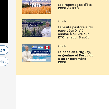
Les reportages d'été
2026 de KTO
Article
La visite pastorale du
pape Léon XIV à
Assise à suivre sur
KTO le jeudi 6 août
Article
ager
Le pape en Uruguay,
Argentine et Pérou du
6 au 17 novembre
list
2026