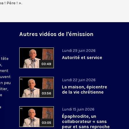
a ! Père ! ».
Autres vidéos de l'émission
Lundi 29 juin 2026
Autorité et service
 tête
03:49
x,
nnent
ouvent
Lundi 22 juin 2026
un peu
La maison, épicentre
tier,
de la vie chrétienne
03:56
be
a
Lundi 15 juin 2026
Épaphrodite, un
collaborateur « sans
03:05
peur et sans reproche