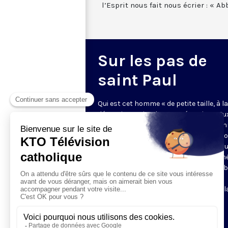
l’Esprit nous fait nous écrier : « Abb
Sur les pas de
saint Paul
Qui est cet homme « de petite taille, à la
dégarnie, aux jambes arquées, vigoureu
plein de grâce », dont les paroles réso
presque chaque dimanche sans être s
commentées ? Voulez-vous connaître 
mieux saint Paul, son caractère, son mé
ses aventures spectaculaires, son ver
fort, sa folle sagesse ? Laissez-vous
entraîner sur les pas de l'apôtre, avec l
bibliste Chantal Reynier.
Le lundi soir à 21h30 ; 3 minutes.