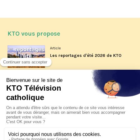
KTO vous propose
Article
Les reportages d'été 2026 de KTO
Article
La visite pastorale du pape Léon
XIV à Assise à suivre sur KTO le
jeudi 6 août
Article
Le pape en Uruguay, Argentine et
Pérou du 6 au 17 novembre 2026