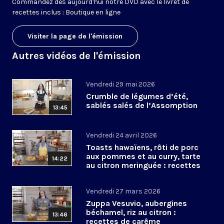
Commandez dès aujourd'hui notre DVD avec le livret de
recettes inclus :
Boutique en ligne
Visiter la page de l'émission
Autres vidéos de l'émission
Vendredi 29 mai 2026
Crumble de légumes d’été,
sablés salés de l’Assomption
13:45
Vendredi 24 avril 2026
Toasts hawaïens, rôti de porc
aux pommes et au curry, tarte
14:22
au citron meringuée : recettes
de Pâques
Vendredi 27 mars 2026
Zuppa Vesuvio, aubergines
béchamel, riz au citron :
13:46
recettes de carême